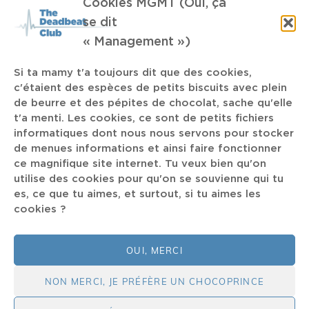
Cookies MGMT (Oui, ça
facebook
twitter
mail
instagram
spotify
se dit
« Management »)
TAGS
Si ta mamy t'a toujours dit que des cookies,
c'étaient des espèces de petits biscuits avec plein
Rap Rock
IDLES
Nightmares on Wax
de beurre et des pépites de chocolat, sache qu'elle
t'a menti. Les cookies, ce sont de petits fichiers
Live review
Ren
séries
Leuven
informatiques dont nous nous servons pour stocker
de menues informations et ainsi faire fonctionner
ce magnifique site internet. Tu veux bien qu'on
Norway
S03E03
Shit & Shine
Afsky
Darren Aronofski
utilise des cookies pour qu'on se souvienne qui tu
Dynamo
money
Damien Chierici
Feist
Hope Sandoval
es, ce que tu aimes, et surtout, si tu aimes les
MTV
S03E01
cookies ?
Flèche Love
Monument
Unplugged
Drone
Baby's Berserk
Streaming
OUI, MERCI
NON MERCI, JE PRÉFÈRE UN CHOCOPRINCE