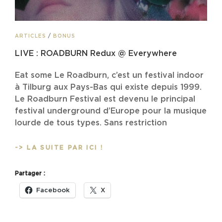
CAT
ARTICLES
/
BONUS
LINKS
LIVE : ROADBURN Redux @ Everywhere
Eat some Le Roadburn, c’est un festival indoor
à Tilburg aux Pays-Bas qui existe depuis 1999.
Le Roadburn Festival est devenu le principal
festival underground d’Europe pour la musique
lourde de tous types. Sans restriction
LIVE
-> LA SUITE PAR ICI !
:
ROADBURN
Partager :
REDUX
@
Facebook
X
EVERYWHERE