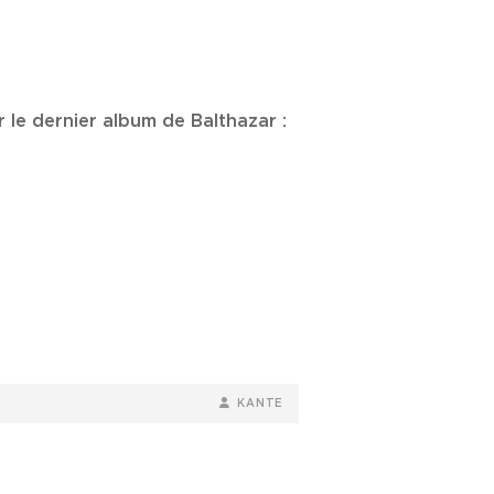
r le dernier album de Balthazar :
BY
BYLINE
KANTE
LINE