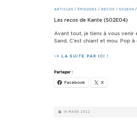
CAT
ARTICLES
/
ÉPISODES
/
RECOS
/
S02E04
LINKS
Les recos de Kante (S02E04)
Avant tout, je tiens à vous venir 
Sand. C’est chiant et mou. Pop à 
LES
-> LA SUITE PAR ICI !
RECOS
DE
Partager :
KANTE
(S02E04)
Facebook
X
POSTED-
16 MARS 2022
ON