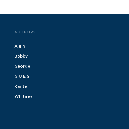
AUTEURS
Alain
Bobby
George
G U E S T
Kante
Whitney