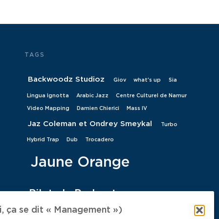
TAGS
Backwoodz Studioz
Giov
what's up
Sia
Lingua Ignotta
Arabic Jazz
Centre Culturel de Namur
Video Mapping
Damien Chierici
Mass IV
Jaz Coleman et Ondrey Smeykal
Turbo
Hybrid Trap
Dub
Trocadero
Jaune Orange
Pilote le Podcast
Tempete du désert
 ça se dit « Management »)
S03E10
50 ans
Overflow
LGBT