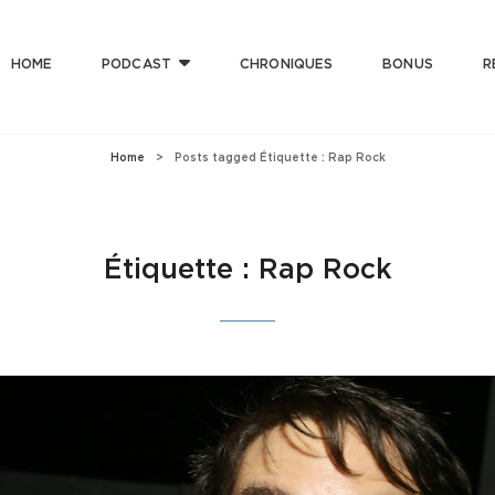
HOME
PODCAST
CHRONIQUES
BONUS
R
T CLUB
 Bonne Musique Avec Mauvaise Foi, Et De Mauvaise Musique Avec Bonne Foi
Home
>
Posts tagged
Étiquette :
Rap Rock
Étiquette :
Rap Rock