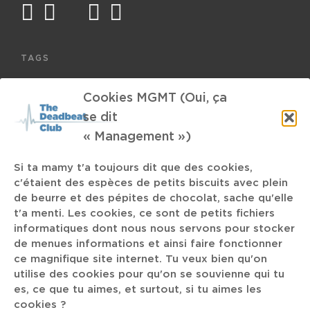
facebook
twitter
mail
instagram
spotify
TAGS
Ad Nauseam
Cookies MGMT (Oui, ça
his problem
Pharmakon
se dit
Mark Ronson
Lin Manuel Miranda
American Pie
« Management »)
2018
trust institutionnel
Mia LEna
Dynamo
Si ta mamy t'a toujours dit que des cookies,
c'étaient des espèces de petits biscuits avec plein
Imagine Dragons
Onomatopées
Ze Ze
de beurre et des pépites de chocolat, sache qu'elle
t'a menti. Les cookies, ce sont de petits fichiers
Gilla Band
informatiques dont nous nous servons pour stocker
garçon sensible
KreepThaGod
de menues informations et ainsi faire fonctionner
ce magnifique site internet. Tu veux bien qu'on
Dave
M-idzomer Festival
Tremplin
Huy
Fromage
utilise des cookies pour qu'on se souvienne qui tu
es, ce que tu aimes, et surtout, si tu aimes les
Viagra Boys
Rob Reiner
New-York
cookies ?