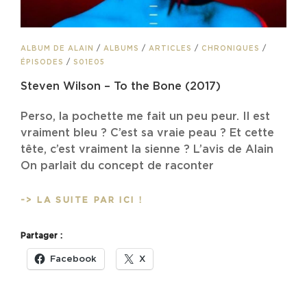
CAT
ALBUM DE ALAIN
/
ALBUMS
/
ARTICLES
/
CHRONIQUES
/
LINKS
ÉPISODES
/
S01E05
Steven Wilson – To the Bone (2017)
Perso, la pochette me fait un peu peur. Il est
vraiment bleu ? C’est sa vraie peau ? Et cette
tête, c’est vraiment la sienne ? L’avis de Alain
On parlait du concept de raconter
STEVEN
-> LA SUITE PAR ICI !
WILSON
–
Partager :
TO
THE
Facebook
X
BONE
(2017)