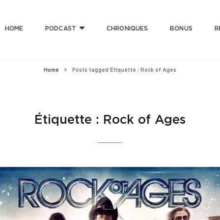
HOME
PODCAST
CHRONIQUES
BONUS
R
T CLUB
 Bonne Musique Avec Mauvaise Foi, Et De Mauvaise Musique Avec Bonne Foi
Home
>
Posts tagged
Étiquette :
Rock of Ages
Étiquette :
Rock of Ages