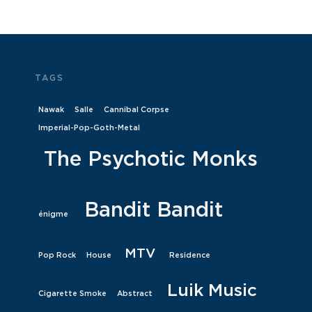
TAGS
Nawak
Salle
Cannibal Corpse
Imperial-Pop-Goth-Metal
The Psychotic Monks
Bandit Bandit
énigme
MTV
Pop Rock
House
Residence
Luik Music
Cigarette Smoke
Abstract