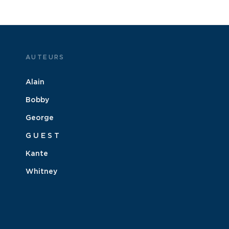
AUTEURS
Alain
Bobby
George
G U E S T
Kante
Whitney