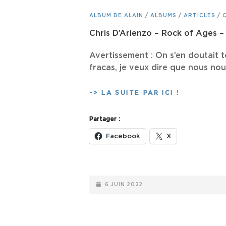
CAT
ALBUM DE ALAIN
/
ALBUMS
/
ARTICLES
/
LINKS
Chris D’Arienzo – Rock of Ages
Avertissement : On s’en doutait t
fracas, je veux dire que nous no
CHRIS
-> LA SUITE PAR ICI !
D’ARIENZO
–
Partager :
ROCK
OF
Facebook
X
AGES
–
ADAM
SHANKMAN
POSTED-
6 JUIN 2022
(2012)
ON