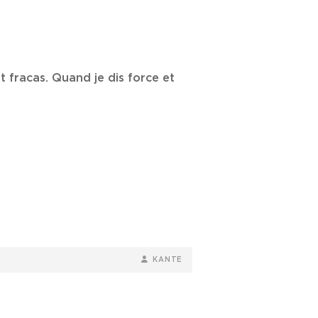
t fracas. Quand je dis force et
BY
BYLINE
KANTE
LINE