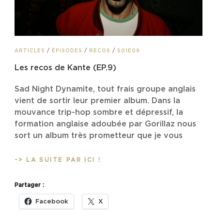
CAT
ARTICLES
/
ÉPISODES
/
RECOS
/
S01E09
LINKS
Les recos de Kante (EP.9)
Sad Night Dynamite, tout frais groupe anglais
vient de sortir leur premier album. Dans la
mouvance trip-hop sombre et dépressif, la
formation anglaise adoubée par Gorillaz nous
sort un album très prometteur que je vous
LES
-> LA SUITE PAR ICI !
RECOS
DE
Partager :
KANTE
(EP.9)
Facebook
X