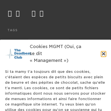
facebook
twitter
mail
instagram
spotify
TAGS
Le Botanique
Dirty Loops
Happy
Cookies MGMT (Oui, ça
se dit
Fever Ray
« Management »)
Si ta mamy t'a toujours dit que des cookies,
c'étaient des espèces de petits biscuits avec plein
Jean-Paul Groove
La Rotonde
de beurre et des pépites de chocolat, sache qu'elle
t'a menti. Les cookies, ce sont de petits fichiers
Imagine Dragons
evolve
Bomb the Bass
1999
informatiques dont nous nous servons pour stocker
de menues informations et ainsi faire fonctionner
Film
Tom Franck
1962
Florence + the Machine
ce magnifique site internet. Tu veux bien qu'on
utilise des cookies pour qu'on se souvienne qui tu