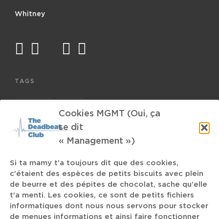
Whitney
facebook
twitter
mail
instagram
spotify
TAGS
Sonic Youth
Slipknot
Cookies MGMT (Oui, ça
Choolers Division
se dit
Urophilie
« Management »)
Arlon
Les Nuits
Tove Lo
Enfer sur terre
Si ta mamy t'a toujours dit que des cookies,
c'étaient des espèces de petits biscuits avec plein
de beurre et des pépites de chocolat, sache qu'elle
The K.
Women Power
Drone Metal
CLAMM
t'a menti. Les cookies, ce sont de petits fichiers
informatiques dont nous nous servons pour stocker
Sunno
Homme maussade
Puzzle
Deltron 3030
de menues informations et ainsi faire fonctionner