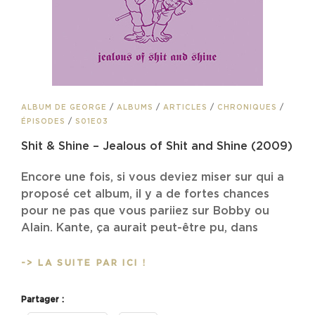
CAT
ALBUM DE GEORGE
/
ALBUMS
/
ARTICLES
/
CHRONIQUES
/
LINKS
ÉPISODES
/
S01E03
Shit & Shine – Jealous of Shit and Shine (2009)
Encore une fois, si vous deviez miser sur qui a
proposé cet album, il y a de fortes chances
pour ne pas que vous pariiez sur Bobby ou
Alain. Kante, ça aurait peut-être pu, dans
SHIT
-> LA SUITE PAR ICI !
&
SHINE
Partager :
–