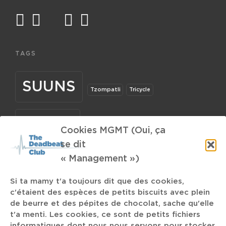
facebook
twitter
mail
instagram
spotify
TAGS
SUUNS
Tzompatli
Tricycle
Yin Yin
Bo Burnam
écrire avec son pipi
Cookies MGMT (Oui, ça
se dit
« Management »)
2019
La Chapelle
Hotel TV
Rihana
Si ta mamy t'a toujours dit que des cookies,
Trap-Metal
OOOTOKO
39 Bermuda
Oxycodone
c'étaient des espèces de petits biscuits avec plein
de beurre et des pépites de chocolat, sache qu'elle
Wayfarer
Visual Experience
Gamme de Shepard
Pickup
t'a menti. Les cookies, ce sont de petits fichiers
Bart Kobain
Rolo Tomassi
informatiques dont nous nous servons pour stocker