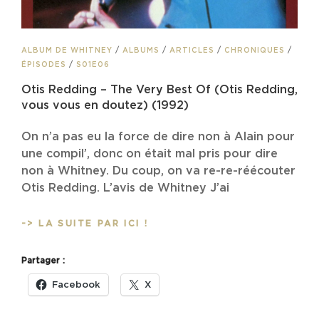
CAT
ALBUM DE WHITNEY
/
ALBUMS
/
ARTICLES
/
CHRONIQUES
/
LINKS
ÉPISODES
/
S01E06
Otis Redding – The Very Best Of (Otis Redding,
vous vous en doutez) (1992)
On n’a pas eu la force de dire non à Alain pour
une compil’, donc on était mal pris pour dire
non à Whitney. Du coup, on va re-re-réécouter
Otis Redding. L’avis de Whitney J’ai
OTIS
-> LA SUITE PAR ICI !
REDDING
–
Partager :
THE
VERY
Facebook
X
BEST
OF