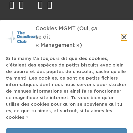
facebook
twitter
mail
instagram
spotify
TAGS
Cookies MGMT (Oui, ça
se dit
Meule
Clément Dechambre
DJ Muggs the Black Goat
« Management »)
Down To Dust
INAMI
Rick Antonais
Cirque Royal
Si ta mamy t'a toujours dit que des cookies,
c'étaient des espèces de petits biscuits avec plein
Eosine
Imperial Triumphant
C2C
de beurre et des pépites de chocolat, sache qu'elle
t'a menti. Les cookies, ce sont de petits fichiers
informatiques dont nous nous servons pour stocker
Court-Circuit
Rock'n'Roll
Je t'encule Thérèse
de menues informations et ainsi faire fonctionner
ce magnifique site internet. Tu veux bien qu'on
Pestifer
utilise des cookies pour qu'on se souvienne qui tu
Puppetmastaz
Bodycount
Afrojazz
es, ce que tu aimes, et surtout, si tu aimes les
Wu-Lu
BRNS
Sound Design
Cloud Rap
Helsinki
cookies ?
Recos de Kante
Dynamo
Mithra Jazz