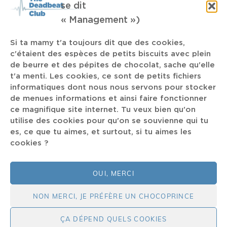
se dit
Loyle Carner
Requiem
« Management »)
conditions générales
Clint Mansell
Si ta mamy t'a toujours dit que des cookies,
Sprite
The Rolling Stones
Dillon
Marc Ribot
Trix
c'étaient des espèces de petits biscuits avec plein
de beurre et des pépites de chocolat, sache qu'elle
M-idzomer Festival
Dave Mathews Band
Peter Gabriel
t'a menti. Les cookies, ce sont de petits fichiers
FWB
informatiques dont nous nous servons pour stocker
Ocean Wisdom
MC Solar
Ayo
Famille
de menues informations et ainsi faire fonctionner
ce magnifique site internet. Tu veux bien qu'on
DeeJaying
soupe à la terre
30 Glorieuses
utilise des cookies pour qu'on se souvienne qui tu
es, ce que tu aimes, et surtout, si tu aimes les
The Comet is Comming
cookies ?
Castration Anxiety
OUI, MERCI
NON MERCI, JE PRÉFÈRE UN CHOCOPRINCE
ÇA DÉPEND QUELS COOKIES