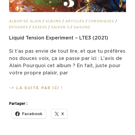
CAT
ALBUM DE ALAIN
/
ALBUMS
/
ARTICLES
/
CHRONIQUES
/
LINKS
ÉPISODES
/
S03E05
/
SAISON 3
/
SAISONS
Liquid Tension Experiment – LTE3 (2021)
Si t’as pas envie de tout lire, et que tu préfères
nos douces voix, ça se passe par ici : L’avis de
Alain Pourquoi cet album ? En fait, juste pour
votre propre plaisir, par
LIQUID
-> LA SUITE PAR ICI !
TENSION
EXPERIMENT
Partager :
–
LTE3
Facebook
X
(2021)