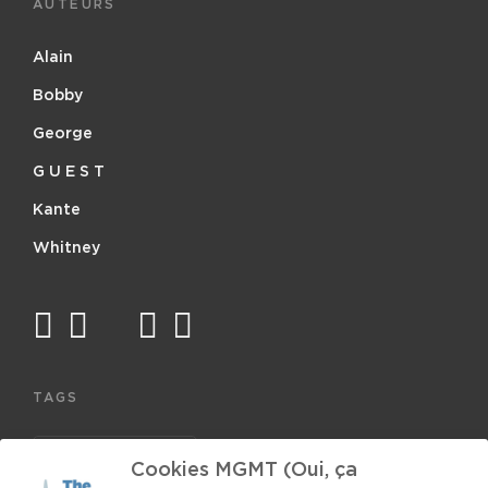
AUTEURS
Alain
Bobby
George
G U E S T
Kante
Whitney
facebook
twitter
mail
instagram
spotify
TAGS
Les Chiroux
El-P
Mackaya MacCraven
Cookies MGMT (Oui, ça