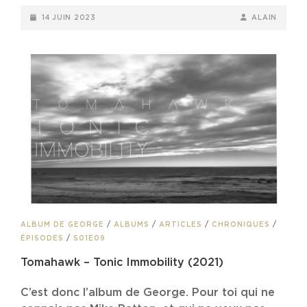
POSTED-
BY
BYLINE
14 JUIN 2023
ALAIN
ON
LINE
CAT
ALBUM DE GEORGE
/
ALBUMS
/
ARTICLES
/
CHRONIQUES
/
LINKS
ÉPISODES
/
S01E09
Tomahawk – Tonic Immobility (2021)
C’est donc l’album de George. Pour toi qui ne