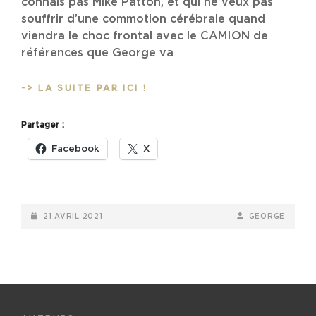
connais pas Mike Patton, et qui ne veux pas
souffrir d’une commotion cérébrale quand
viendra le choc frontal avec le CAMION de
références que George va
TOMAHAWK
-> LA SUITE PAR ICI !
–
TONIC
Partager :
IMMOBILITY
(2021)
Facebook
X
POSTED-
BY
BYLINE
21 AVRIL 2021
GEORGE
ON
LINE