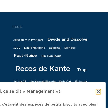
TAGS
Divide and Dissolve
Jerusalem in My Heart
320V
Lizzie McAlpine
Yakhchal
Djengué
Post-Noise
Hip-Hop Indus
Recos de Kante
Trap
Article 27
Lin Manuel Miranda
Doja Cat
Finlande
NYXX
Moondog
Daan
Foo Fighters
 ça se dit « Management »)
Doom
Abattoirs de Bomel
U2
Emma Bale
 c'étaient des espèces de petits biscuits avec plein