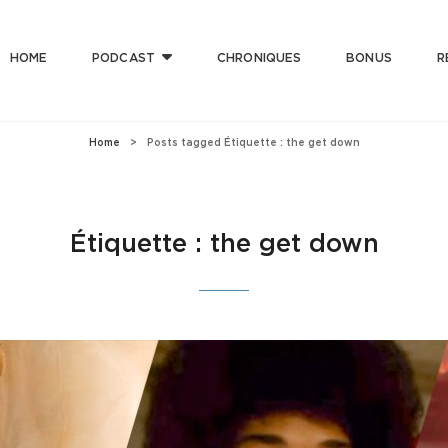
HOME
PODCAST
CHRONIQUES
BONUS
R
T CLUB
 Bonne Musique Avec Mauvaise Foi, Et De Mauvaise Musique Avec Bonne Foi
Home
>
Posts tagged
Étiquette :
the get down
Étiquette :
the get down