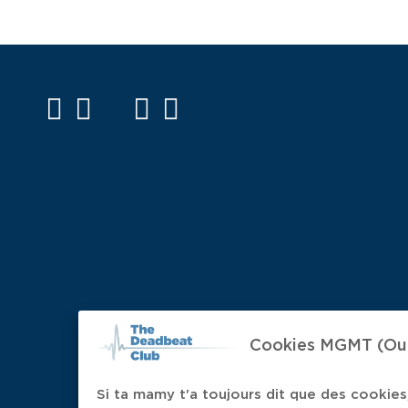
facebook
twitter
mail
instagram
spotify
Cookies MGMT (Oui,
Si ta mamy t'a toujours dit que des cookies,