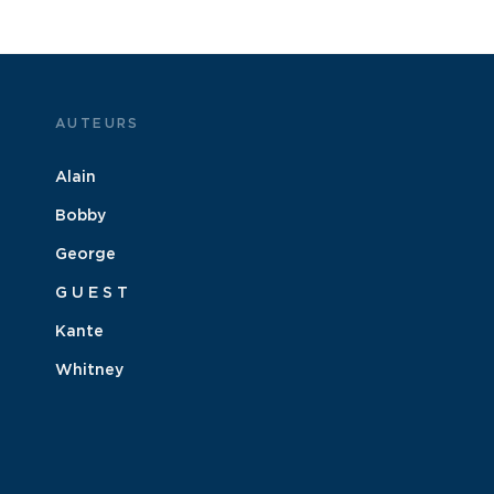
AUTEURS
Alain
Bobby
George
G U E S T
Kante
Whitney