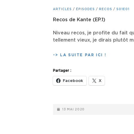
CAT
ARTICLES
/
ÉPISODES
/
RECOS
/
S01E01
LINKS
Recos de Kante (EP.1)
Niveau recos, je profite du fait 
tellement vieux, je dirais plutôt 
RECOS
-> LA SUITE PAR ICI !
DE
KANTE
Partager :
(EP.1)
Facebook
X
POSTED-
13 MAI 2020
ON