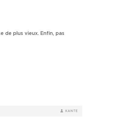
e de plus vieux. Enfin, pas
BY
BYLINE
KANTE
LINE