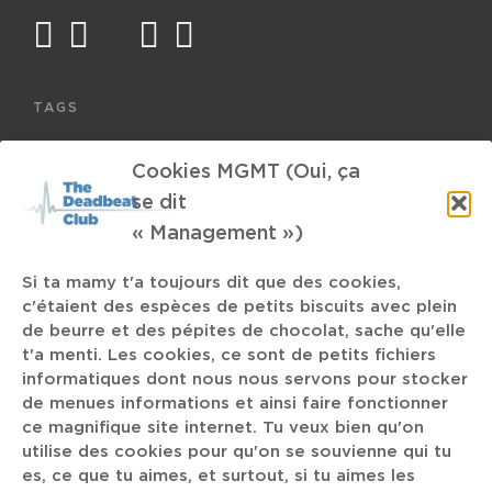
facebook
twitter
mail
instagram
spotify
TAGS
MTV
Cloud Rap
Condor Gruppe
Cookies MGMT (Oui, ça
se dit
Juliette Armanet
Saudade Experiment
« Management »)
The Man With the Movie Camera
Oxymore
Dzigo Vertov
Si ta mamy t'a toujours dit que des cookies,
Arlon
Chef
Jack Lang
Leuven
c'étaient des espèces de petits biscuits avec plein
de beurre et des pépites de chocolat, sache qu'elle
Emma Ruth Rundle
Whitney
t'a menti. Les cookies, ce sont de petits fichiers
informatiques dont nous nous servons pour stocker
Cinematic Orchestra
de menues informations et ainsi faire fonctionner
Bo Burnam
Amlou
ce magnifique site internet. Tu veux bien qu'on
Sexy Sushi
Political Hip Hop
The Melvins
Disney
utilise des cookies pour qu'on se souvienne qui tu
es, ce que tu aimes, et surtout, si tu aimes les