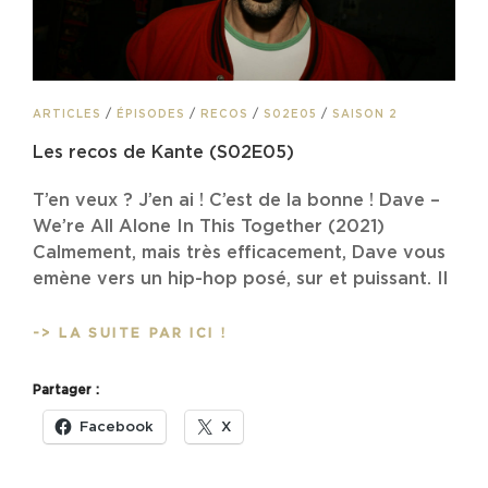
CAT
ARTICLES
/
ÉPISODES
/
RECOS
/
S02E05
/
SAISON 2
LINKS
Les recos de Kante (S02E05)
T’en veux ? J’en ai ! C’est de la bonne ! Dave –
We’re All Alone In This Together (2021)
Calmement, mais très efficacement, Dave vous
emène vers un hip-hop posé, sur et puissant. Il
LES
-> LA SUITE PAR ICI !
RECOS
DE
Partager :
KANTE
(S02E05)
Facebook
X