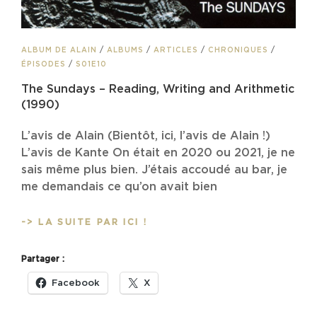
CAT
ALBUM DE ALAIN
/
ALBUMS
/
ARTICLES
/
CHRONIQUES
/
LINKS
ÉPISODES
/
S01E10
The Sundays – Reading, Writing and Arithmetic
(1990)
L’avis de Alain (Bientôt, ici, l’avis de Alain !)
L’avis de Kante On était en 2020 ou 2021, je ne
sais même plus bien. J’étais accoudé au bar, je
me demandais ce qu’on avait bien
THE
-> LA SUITE PAR ICI !
SUNDAYS
–
Partager :
READING,
WRITING
Facebook
X
AND
ARITHMETIC