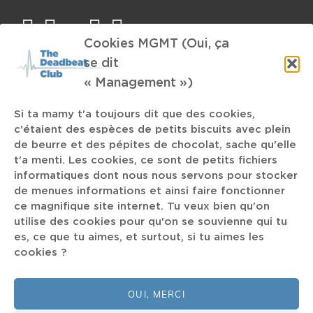
facebook
twitter
mail
instagram
spotify
Cookies MGMT (Oui, ça
se dit
TAGS
« Management »)
Utrecht
CueStack
vomi
news
racisme
Ougrée
Si ta mamy t'a toujours dit que des cookies,
c'étaient des espèces de petits biscuits avec plein
Rap français
grosses guitares
Micro Shows
de beurre et des pépites de chocolat, sache qu'elle
Trap-Metal
U2
Fontaine DC
Dzigo Vertov
Sexy Sushi
t'a menti. Les cookies, ce sont de petits fichiers
informatiques dont nous nous servons pour stocker
John Petrucci
Azmari
Guns'n'Roses
new-wave
de menues informations et ainsi faire fonctionner
Eosine
ce magnifique site internet. Tu veux bien qu'on
LCD SOundsystem
Oathbreaker
utilise des cookies pour qu'on se souvienne qui tu
es, ce que tu aimes, et surtout, si tu aimes les
cookies ?
Made in Belgium
La Base
Stef Kamil Carlens
Gina Birch
OUI, MERCI