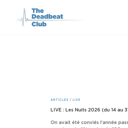
THE DEADBEA
Le Podcast Qui Parle De
CAT
ARTICLES
/
LIVE
LINKS
LIVE : Les Nuits 2026 (du 14 au 
On avait été conviés l’année pas