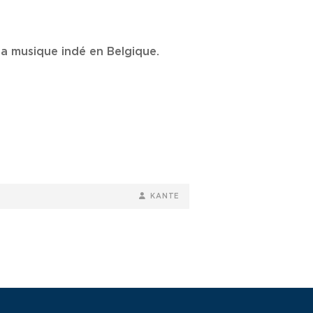
la musique indé en Belgique.
BY
BYLINE
KANTE
LINE