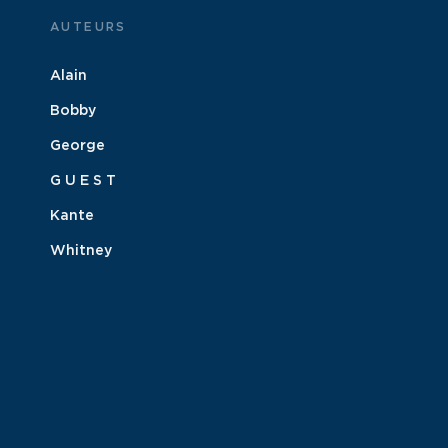
AUTEURS
Alain
Bobby
George
G U E S T
Kante
Whitney