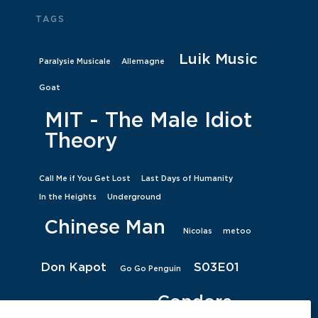
TAGS
Luik Music
Paralysie Musicale
Allemagne
Goat
MIT - The Male Idiot
Theory
Call Me if You Get Lost
Last Days of Humanity
In the Heights
Underground
Chinese Man
Nicolas
metoo
Don Kapot
S03E01
Go Go Penguin
Condore
hasard
The Delta Riggs