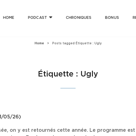
HOME
PODCAST
CHRONIQUES
BONUS
R
T CLUB
 Bonne Musique Avec Mauvaise Foi, Et De Mauvaise Musique Avec Bonne Foi
Home
>
Posts tagged
Étiquette :
Ugly
Étiquette :
Ugly
31/05/26)
sée, on y est retournés cette année. Le programme est 