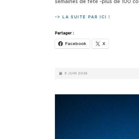
semaines de fête -plus de 100 co
LIVE
-> LA SUITE PAR ICI !
:
LES
Partager :
NUITS
2026
Facebook
X
(DU
14
AU
31/05/26)
POSTED-
9 JUIN 2026
ON