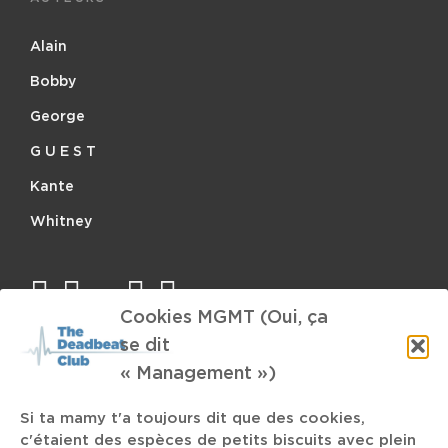
Alain
Bobby
George
G U E S T
Kante
Whitney
facebook
twitter
mail
instagram
spotify
Cookies MGMT (Oui, ça
se dit
TAGS
« Management »)
Yin Yin
Si ta mamy t'a toujours dit que des cookies,
Scratch
Aurora
21 Savage
As An Antler
c'étaient des espèces de petits biscuits avec plein