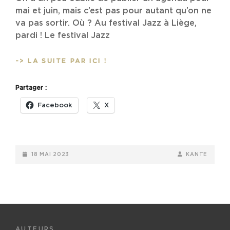
mai et juin, mais c’est pas pour autant qu’on ne
va pas sortir. Où ? Au festival Jazz à Liège,
pardi ! Le festival Jazz
AGENDA
-> LA SUITE PAR ICI !
:
LE
Partager :
FESTIVAL
JAZZ
Facebook
X
À
LIÈGE
POSTED-
BY
BYLINE
18 MAI 2023
KANTE
ON
LINE
AUTEURS