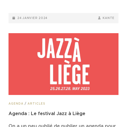
POSTED-
BY
BYLINE
24 JANVIER 2024
KANTE
ON
LINE
CAT
AGENDA
/
ARTICLES
LINKS
Agenda : Le festival Jazz à Liège
On a un peu oublié de publier un agenda pour