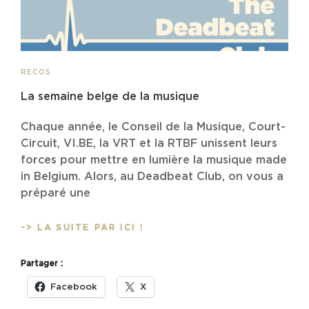
CAT
RECOS
LINKS
La semaine belge de la musique
Chaque année, le Conseil de la Musique, Court-
Circuit, VI.BE, la VRT et la RTBF unissent leurs
forces pour mettre en lumière la musique made
in Belgium. Alors, au Deadbeat Club, on vous a
préparé une
LA
-> LA SUITE PAR ICI !
SEMAINE
BELGE
Partager :
DE
LA
Facebook
X
MUSIQUE