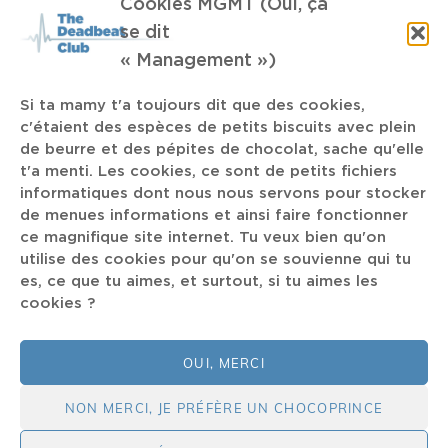
Cookies MGMT (Oui, ça
se dit
facebook
twitter
mail
instagram
spotify
« Management »)
Si ta mamy t'a toujours dit que des cookies,
TAGS
c'étaient des espèces de petits biscuits avec plein
de beurre et des pépites de chocolat, sache qu'elle
t'a menti. Les cookies, ce sont de petits fichiers
Kiss My Jazz
Otis Stacks
Doodeskader
Tournai Jazz
informatiques dont nous nous servons pour stocker
Bob Dylan
Aziza
Abstract Hip Hop
Courtney Barnett
de menues informations et ainsi faire fonctionner
Bart Kobain
evolve
Belzebuth
Musical Comedy
crinière
ce magnifique site internet. Tu veux bien qu'on
Oxycodone
Dynamo
band
Christmas
Hoegaarden Rosé
utilise des cookies pour qu'on se souvienne qui tu
es, ce que tu aimes, et surtout, si tu aimes les
Épisode 3
his problem
angry
Creation
cookies ?
Down To Dust
Muso
séries
OUI, MERCI
NON MERCI, JE PRÉFÈRE UN CHOCOPRINCE