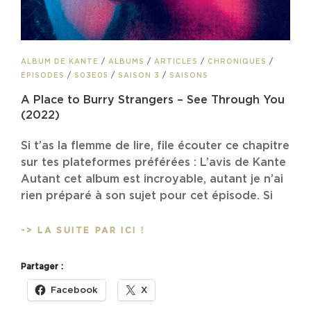
CAT
ALBUM DE KANTE
/
ALBUMS
/
ARTICLES
/
CHRONIQUES
/
LINKS
ÉPISODES
/
S03E05
/
SAISON 3
/
SAISONS
A Place to Burry Strangers – See Through You
(2022)
Si t’as la flemme de lire, file écouter ce chapitre
sur tes plateformes préférées : L’avis de Kante
Autant cet album est incroyable, autant je n’ai
rien préparé à son sujet pour cet épisode. Si
A
-> LA SUITE PAR ICI !
PLACE
TO
Partager :
BURRY
STRANGERS
Facebook
X
–