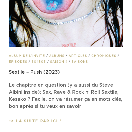
CAT
ALBUM DE L'INVITÉ
/
ALBUMS
/
ARTICLES
/
CHRONIQUES
/
LINKS
ÉPISODES
/
S04E03
/
SAISON 4
/
SAISONS
Sextile – Push (2023)
Le chapitre en question (y a aussi du Steve
Albini inside): Sex, Rave & Rock n’ Roll Sextile,
Kesako ? Facile, on va résumer ça en mots clés,
bon après si tu veux en savoir
SEXTILE
-> LA SUITE PAR ICI !
–