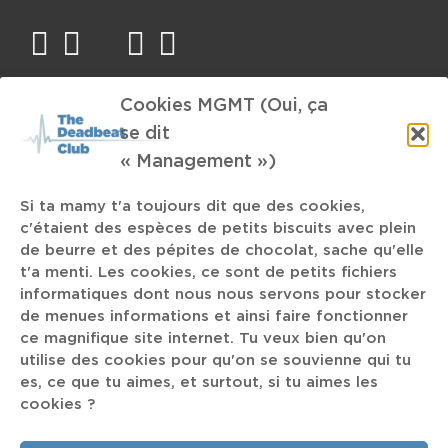
facebook
twitter
mail
instagram
spotify
Cookies MGMT (Oui, ça
TAGS
se dit
Village FrancoFou
Rihana
Kruder & Dorfmeister
« Management »)
Visual Experience
Unday Records
Kenny Dixon Jr.
Si ta mamy t'a toujours dit que des cookies,
New Beat
30 Glorieuses
Hangman's Chair
Slift ou Caleçon
c'étaient des espèces de petits biscuits avec plein
Botanique Museum
Apocalypse
Yassine Bellatar
de beurre et des pépites de chocolat, sache qu'elle
t'a menti. Les cookies, ce sont de petits fichiers
King Hannah
informatiques dont nous nous servons pour stocker
Épisode 3
Frank Ocean
de menues informations et ainsi faire fonctionner
ce magnifique site internet. Tu veux bien qu'on
The K
hémoglobine
Python
utilise des cookies pour qu'on se souvienne qui tu
es, ce que tu aimes, et surtout, si tu aimes les
cookies ?
Pilote le Podcast
Sons of Kemet