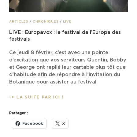
CAT
ARTICLES
/
CHRONIQUES
/
LIVE
LINKS
LIVE : Europavox : le festival de l’Europe des
festivals
Ce jeudi 8 février, c’est avec une pointe
d’excitation que vos serviteurs Quentin, Bobby
et George ont replié leur cartable plus tôt que
d’habitude afin de répondre à l’invitation du
Botanique pour assister au festival
LIVE
-> LA SUITE PAR ICI !
:
EUROPAVOX
Partager :
:
LE
Facebook
X
FESTIVAL
DE