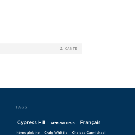
BY
BYLINE
KANTE
LINE
TAGS
Cypress Hill
Français
Artificial Brain
hémoglobine
Craig Whittle
Chelsea Carmichael