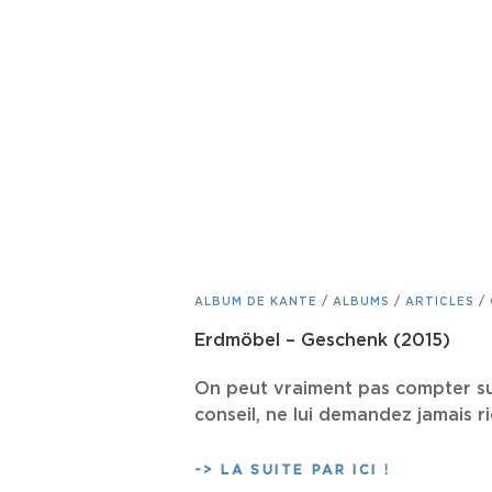
CAT
ALBUM DE KANTE
/
ALBUMS
/
ARTICLES
/
LINKS
Erdmöbel – Geschenk (2015)
On peut vraiment pas compter sur
conseil, ne lui demandez jamais r
ERDMÖBEL
-> LA SUITE PAR ICI !
–