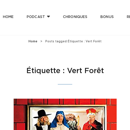
HOME
PODCAST
CHRONIQUES
BONUS
R
T CLUB
 Bonne Musique Avec Mauvaise Foi, Et De Mauvaise Musique Avec Bonne Foi
Home
>
Posts tagged
Étiquette :
Vert Forêt
Étiquette :
Vert Forêt