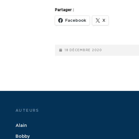
GESCHENK
Partager :
(2015)
Facebook
X
POSTED-
18 DÉCEMBRE 2020
ON
AUTEURS
Alain
Bobby