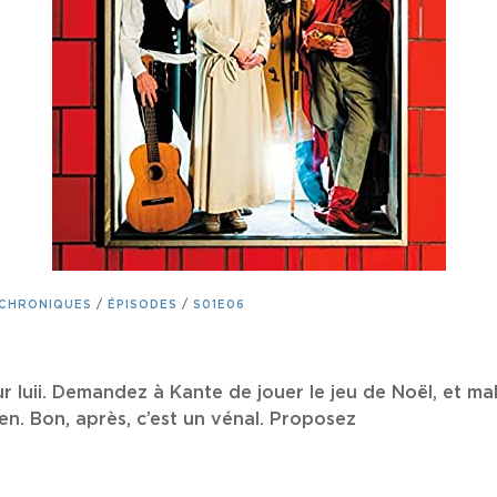
CHRONIQUES
/
ÉPISODES
/
S01E06
 luii. Demandez à Kante de jouer le jeu de Noël, et ma
ien. Bon, après, c’est un vénal. Proposez