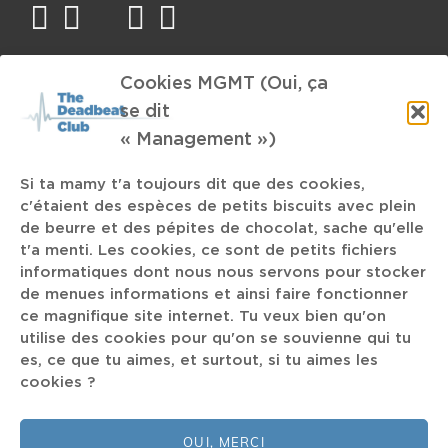
facebook
twitter
mail
instagram
spotify
Cookies MGMT (Oui, ça
TAGS
se dit
Antwerpen
Aan zee
Coupelle
Killer Mike
« Management »)
David Hasselhoff
Un Indien dans la Ville 3D
Streaming
Si ta mamy t'a toujours dit que des cookies,
Experimental
Beesau
Elsewhere
Jeremy Alonzi
c'étaient des espèces de petits biscuits avec plein
de beurre et des pépites de chocolat, sache qu'elle
Album d'Alain
MTV
libre
GROS COEUR
t'a menti. Les cookies, ce sont de petits fichiers
informatiques dont nous nous servons pour stocker
OST
de menues informations et ainsi faire fonctionner
dis-moi bébé
Russian
Ayo
Venue
ce magnifique site internet. Tu veux bien qu'on
utilise des cookies pour qu'on se souvienne qui tu
Old-school
Ireland
rien
écrire avec son pipi
es, ce que tu aimes, et surtout, si tu aimes les
cookies ?
Festival
OUI, MERCI