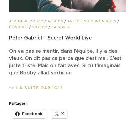
CAT
ALBUM DE BOBBY
/
ALBUMS
/
ARTICLES
/
CHRONIQUES
/
LINKS
ÉPISODES
/
S02E02
/
SAISON 2
Peter Gabriel – Secret World Live
On va pas se mentir, dans l’équipe, il y a des
vieux. On dit pas ça parce que c’est mal. C’est
juste triste. Mais on fait avec. Si tu t’imaginais
que Bobby allait sortir un
PETER
-> LA SUITE PAR ICI !
GABRIEL
–
Partager :
SECRET
WORLD
Facebook
X
LIVE