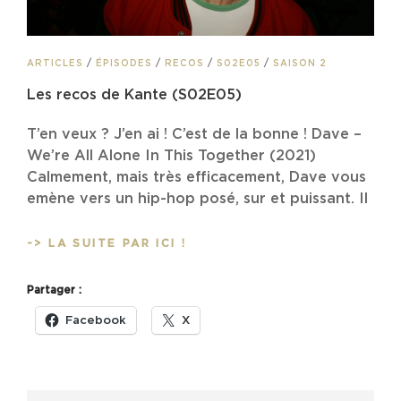
CAT
ARTICLES
/
ÉPISODES
/
RECOS
/
S02E05
/
SAISON 2
LINKS
Les recos de Kante (S02E05)
T’en veux ? J’en ai ! C’est de la bonne ! Dave –
We’re All Alone In This Together (2021)
Calmement, mais très efficacement, Dave vous
emène vers un hip-hop posé, sur et puissant. Il
LES
-> LA SUITE PAR ICI !
RECOS
DE
Partager :
KANTE
(S02E05)
Facebook
X