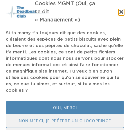
Cookies MGMT (Oui, ça
se dit
TAGS
« Management »)
Si ta mamy t'a toujours dit que des cookies,
glass museum
c'étaient des espèces de petits biscuits avec plein
No Future
Musée
de beurre et des pépites de chocolat, sache qu'elle
t'a menti. Les cookies, ce sont de petits fichiers
David Hasselhoff
TDBC
Kronos Quartet
AngelsofLight
informatiques dont nous nous servons pour stocker
MMUURR
Suzane Vega
Dour
Last Days of Humanity
de menues informations et ainsi faire fonctionner
ce magnifique site internet. Tu veux bien qu'on
Dead Cross
Catherine Graindorge
Arabic Jazz
utilise des cookies pour qu'on se souvienne qui tu
Bucolique Festival
1991
Steve Wilson
Pop-Goth-Metal
es, ce que tu aimes, et surtout, si tu aimes les
cookies ?
LCD SOundsystem
LouK
fric
Lingua Ignotta
Gilla Band
Lauryn Hill
Daan
OUI, MERCI
NON MERCI, JE PRÉFÈRE UN CHOCOPRINCE