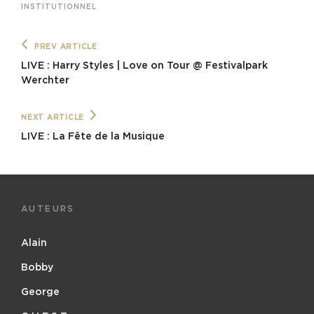
INSTITUTIONNEL
Navigation
Previous
PREV ARTICLE
Post
de
LIVE : Harry Styles | Love on Tour @ Festivalpark
Werchter
l’article
Next
NEXT ARTICLE
Post
LIVE : La Fête de la Musique
AUTEURS
Alain
Bobby
George