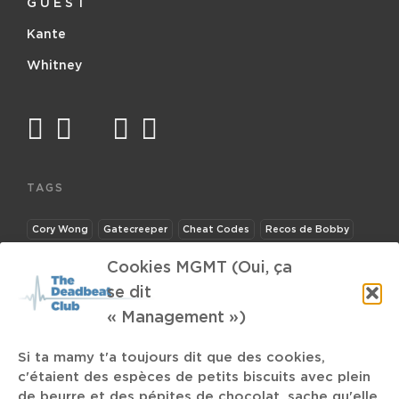
G U E S T
Kante
Whitney
facebook
twitter
mail
instagram
spotify
TAGS
Cory Wong
Gatecreeper
Cheat Codes
Recos de Bobby
Marcel
Rezz
Botanique Museum
Conscious Hip Hop
Cookies MGMT (Oui, ça
se dit
the body
« Management »)
Koshab
Lemon Straw
Black Lives Matter
Hope Sandoval
Si ta mamy t'a toujours dit que des cookies,
c'étaient des espèces de petits biscuits avec plein
Ibrahim Maalouf
de beurre et des pépites de chocolat, sache qu'elle